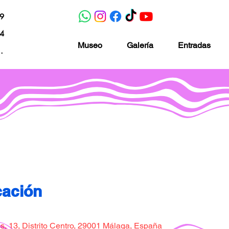
19
04
Museo
Galería
Entradas
nacion.com
Museo de la imaginación
cación
, 13, Distrito Centro, 29001 Málaga, España