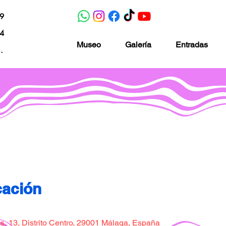
19
04
Museo
Galería
Entradas
nacion.com
Museo de la imaginación
cación
, 13, Distrito Centro, 29001 Málaga, España