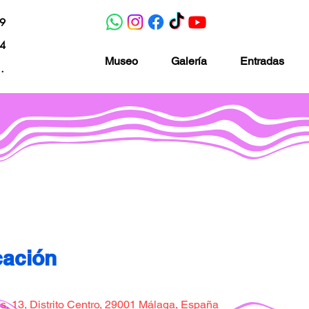
19
04
Museo
Galería
Entradas
nacion.com
Museo de la imaginación
cación
, 13, Distrito Centro, 29001 Málaga, España