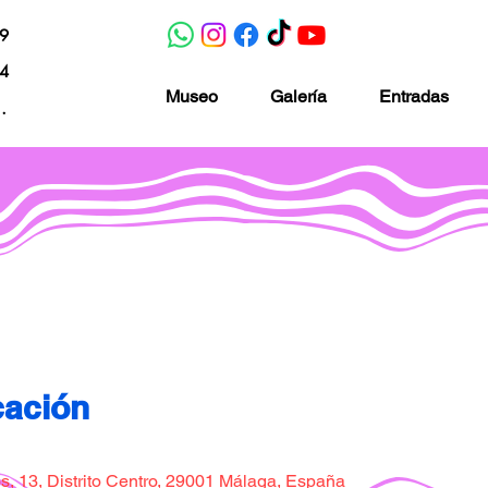
19
04
Museo
Galería
Entradas
nacion.com
Museo de la imaginación
cación
, 13, Distrito Centro, 29001 Málaga, España