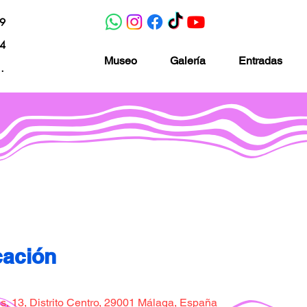
19
04
Museo
Galería
Entradas
nacion.com
Museo de la imaginación
cación
, 13, Distrito Centro, 29001 Málaga, España