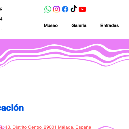
19
04
Museo
Galería
Entradas
nacion.com
Museo de la imaginación
cación
, 13, Distrito Centro, 29001 Málaga, España