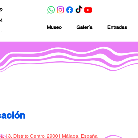
19
04
Museo
Galería
Entradas
nacion.com
Museo de la imaginación
cación
, 13, Distrito Centro, 29001 Málaga, España