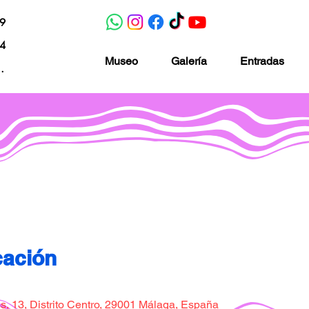
19
04
Museo
Galería
Entradas
nacion.com
Museo de la imaginación
cación
, 13, Distrito Centro, 29001 Málaga, España