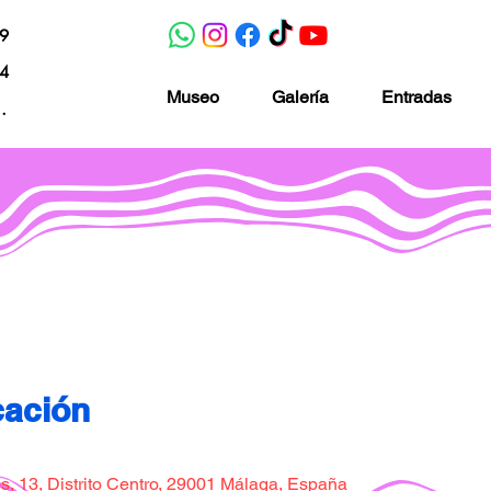
19
04
Museo
Galería
Entradas
nacion.com
Museo de la imaginación
cación
, 13, Distrito Centro, 29001 Málaga, España